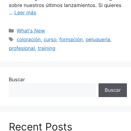
sobre nuestros últimos lanzamientos. Si quieres
…
Leer más
Categorías
What's New
Etiquetas
coloración
,
curso
,
formación
,
peluquería
,
profesional
,
training
Buscar
Buscar
Recent Posts