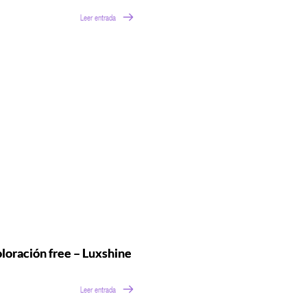
Leer entrada
loración free – Luxshine
Leer entrada