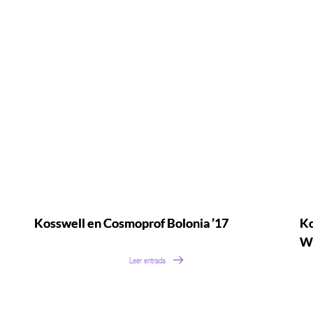
Kosswell en Cosmoprof Bolonia ’17
Ko
Wo
Leer entrada