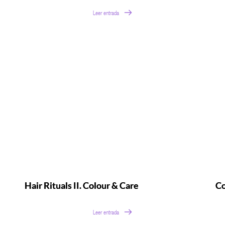
Leer entrada
Hair Rituals II. Colour & Care
Co
Leer entrada