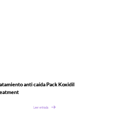
atamiento anti caída Pack Koxidil
eatment
Leer entrada